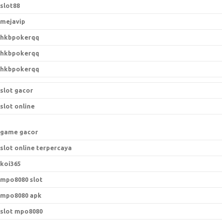
slot88
mejavip
hkbpokerqq
hkbpokerqq
hkbpokerqq
slot gacor
slot online
game gacor
slot online terpercaya
koi365
mpo8080 slot
mpo8080 apk
slot mpo8080