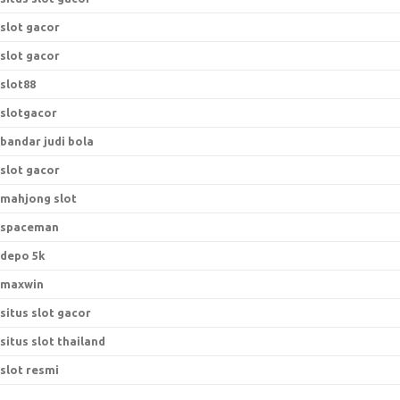
slot gacor
slot gacor
slot88
slotgacor
bandar judi bola
slot gacor
mahjong slot
spaceman
depo 5k
maxwin
situs slot gacor
situs slot thailand
slot resmi