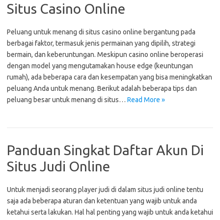
Situs Casino Online
Peluang untuk menang di situs casino online bergantung pada
berbagai faktor, termasuk jenis permainan yang dipilih, strategi
bermain, dan keberuntungan. Meskipun casino online beroperasi
dengan model yang mengutamakan house edge (keuntungan
rumah), ada beberapa cara dan kesempatan yang bisa meningkatkan
peluang Anda untuk menang. Berikut adalah beberapa tips dan
peluang besar untuk menang di situs…
Read More »
Panduan Singkat Daftar Akun Di
Situs Judi Online
Untuk menjadi seorang player judi di dalam situs judi online tentu
saja ada beberapa aturan dan ketentuan yang wajib untuk anda
ketahui serta lakukan. Hal hal penting yang wajib untuk anda ketahui