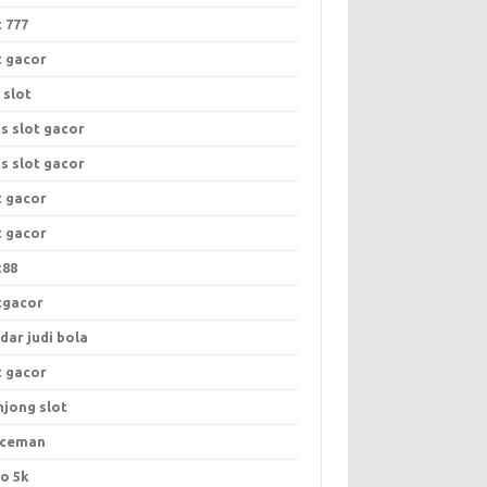
t 777
t gacor
 slot
us slot gacor
us slot gacor
t gacor
t gacor
t88
tgacor
dar judi bola
t gacor
jong slot
aceman
o 5k