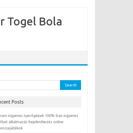
r Togel Bola
rch
ecent Posts
jesen ingyenes nyerőgépek 100%-ban ingyenes
tbet alkalmazás bejelentkezés online
rencsejátékok