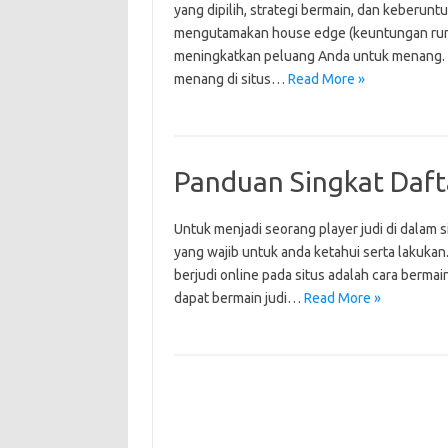
yang dipilih, strategi bermain, dan keberu
mengutamakan house edge (keuntungan ruma
meningkatkan peluang Anda untuk menang. B
menang di situs…
Read More »
Panduan Singkat Dafta
Untuk menjadi seorang player judi di dalam s
yang wajib untuk anda ketahui serta lakukan.
berjudi online pada situs adalah cara bermain
dapat bermain judi…
Read More »