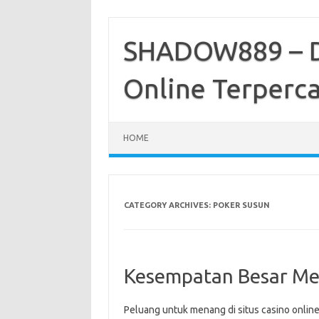
Skip
to
content
SHADOW889 – Daf
Online Terperc
HOME
CATEGORY ARCHIVES:
POKER SUSUN
Kesempatan Besar Men
Peluang untuk menang di situs casino online